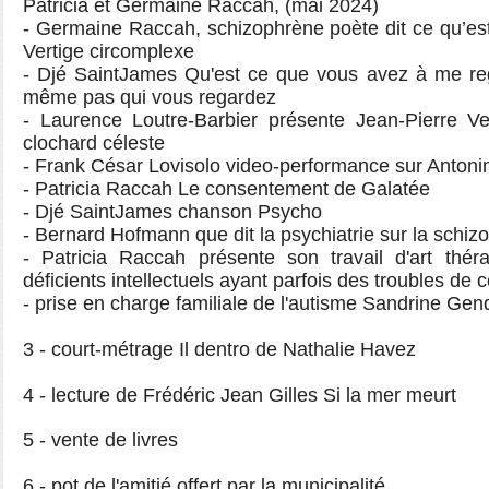
Patricia et Germaine Raccah, (mai 2024)
- Germaine Raccah, schizophrène poète dit ce qu’est l
Vertige circomplexe
- Djé SaintJames Qu'est ce que vous avez à me re
même pas qui vous regardez
- Laurence Loutre-Barbier présente Jean-Pierre Verd
clochard céleste
- Frank César Lovisolo video-performance sur Antoni
- Patricia Raccah Le consentement de Galatée
- Djé SaintJames chanson Psycho
- Bernard Hofmann que dit la psychiatrie sur la schiz
- Patricia Raccah présente son travail d'art thér
déficients intellectuels ayant parfois des troubles d
- prise en charge familiale de l'autisme Sandrine Gen
3 - court-métrage Il dentro de Nathalie Havez
4 - lecture de Frédéric Jean Gilles Si la mer meurt
5 - vente de livres
6 - pot de l'amitié offert par la municipalité