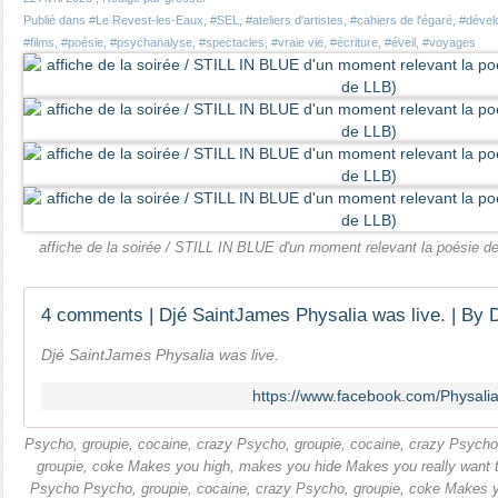
Publié dans
#Le Revest-les-Eaux
,
#SEL
,
#ateliers d'artistes
,
#cahiers de l'égaré
,
#dével
#films
,
#poésie
,
#psychanalyse
,
#spectacles
,
#vraie vie
,
#écriture
,
#éveil
,
#voyages
affiche de la soirée / STILL IN BLUE d'un moment relevant la poésie de 
Djé SaintJames Physalia was live.
https://www.facebook.com/Physal
Psycho, groupie, cocaine, crazy Psycho, groupie, cocaine, crazy Psycho
groupie, coke Makes you high, makes you hide Makes you really want 
Psycho Psycho, groupie, cocaine, crazy Psycho, groupie, coke Makes 