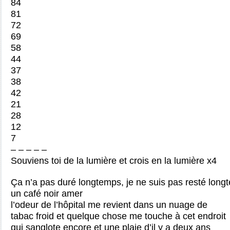
84
81
72
69
58
44
37
38
42
21
28
12
7
– – – – –
Souviens toi de la lumière et crois en la lumière x4
Ça n’a pas duré longtemps, je ne suis pas resté lon
un café noir amer
l’odeur de l’hôpital me revient dans un nuage de
tabac froid et quelque chose me touche à cet endroit
qui sanglote encore et une plaie d’il y a deux ans