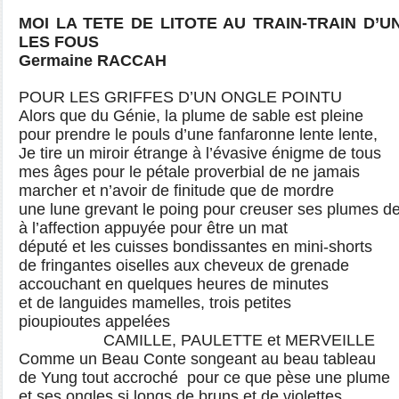
MOI LA TETE DE LITOTE AU TRAIN-TRAIN D’U
LES FOUS
Germaine RACCAH
POUR LES GRIFFES D’UN ONGLE POINTU
Alors que du Génie, la plume de sable est pleine
pour prendre le pouls d’une fanfaronne lente lente,
Je tire un miroir étrange à l’évasive énigme de tous
mes âges pour le pétale proverbial de ne jamais
marcher et n’avoir de finitude que de mordre
une lune grevant le poing pour creuser ses plumes de 
à l’affection appuyée pour être un mat
député et les cuisses bondissantes en mini-shorts
de fringantes oiselles aux cheveux de grenade
accouchant en quelques heures de minutes
et de languides mamelles, trois petites
pioupioutes appelées
CAMILLE, PAULETTE et MERVEILLE
Comme un Beau Conte songeant au beau tableau
de Yung tout accroché pour ce que pèse une plume
et ses ongles si longs de bruns et de violettes