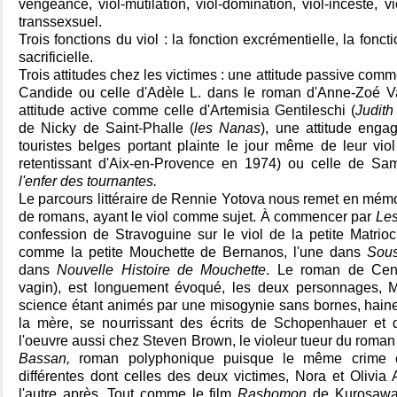
vengeance, viol-mutilation, viol-domination, viol-inceste, v
transsexsuel.
Trois fonctions du viol : la fonction excrémentielle, la fonct
sacrificielle.
Trois attitudes chez les victimes : une attitude passive co
Candide ou celle d'Adèle L. dans le roman d'Anne-Zoé 
attitude active comme celle d'Artemisia Gentileschi (
Judith
de Nicky de Saint-Phalle (
les Nanas
), une attitude eng
touristes belges portant plainte le jour même de leur vi
retentissant d'Aix-en-Provence en 1974) ou celle de Sam
l'enfer des tournantes.
Le parcours littéraire de Rennie Yotova nous remet en mé
de romans, ayant le viol comme sujet. À commencer par
Le
confession de Stravoguine sur le viol de la petite Matrioch
comme la petite Mouchette de Bernanos, l'une dans
Sous
dans
Nouvelle Histoire de Mouchette
. Le roman de Cen
vagin), est longuement évoqué, les deux personnages, 
science étant animés par une misogynie sans bornes, hain
la mère, se nourrissant des écrits de Schopenhauer et 
l'oeuvre aussi chez Steven Brown, le violeur tueur du roma
Bassan,
roman polyphonique puisque le même crime e
différentes dont celles des deux victimes, Nora et Olivia A
l'autre après. Tout comme le film
Rashomon
de Kurosawa 