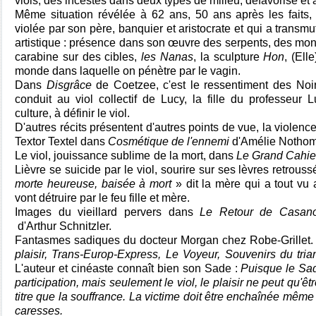
viols, des incestes dans deux types de milieu, défavorisé et a
Même situation révélée à 62 ans, 50 ans après les faits,
violée par son père, banquier et aristocrate et qui a transmu
artistique : présence dans son œuvre des serpents, des monst
carabine sur des cibles,
les Nanas
, la sculpture
Hon
, (Ell
monde dans laquelle on pénètre par le vagin.
Dans
Disgrâce
de Coetzee, c'est le ressentiment des Noi
conduit au viol collectif de Lucy, la fille du professeur 
culture, à définir le viol.
D'autres récits présentent d'autres points de vue, la violenc
Textor Textel dans
Cosmétique de l'ennemi
d'Amélie Nothom
Le viol, jouissance sublime de la mort, dans
Le Grand Cahi
Lièvre se suicide par le viol, sourire sur ses lèvres retrous
morte heureuse, baisée à mort
» dit la mère qui a tout vu
vont détruire par le feu fille et mère.
Images du vieillard pervers dans
Le Retour de Casan
d'Arthur Schnitzler.
Fantasmes sadiques du docteur Morgan chez Robe-Grillet.
plaisir, Trans-Europ-Express, Le Voyeur, Souvenirs du trian
L'auteur et cinéaste connaît bien son Sade :
Puisque le Sad
participation, mais seulement le viol, le plaisir ne peut qu'
titre que la souffrance. La victime doit être enchaînée même 
caresses.