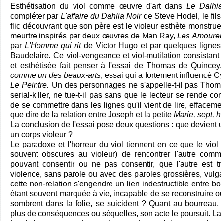
Esthétisation du viol comme œuvre d'art dans
Le Dalhi
compléter par
L'affaire du Dahlia Noir
de Steve Hodel, le fi
flic découvrant que son père est le violeur esthète monstrueu
meurtre inspirés par deux œuvres de Man Ray,
Les Amoure
par
L'Homme qui rit
de Victor Hugo et par quelques lignes
Baudelaire
.
Ce viol-vengeance et viol-mutilation consistant
et esthétisée fait penser à l'essai de Thomas de Quincey
comme un des beaux-arts
, essai qui a fortement influencé 
Le Peintre.
Un des personnages ne s'appelle-t-il pas Thom
serial-killer, ne tue-t-il pas sans que le lecteur se rende c
de se commettre dans les lignes qu'il vient de lire, effacement
que dire de la relation entre Joseph et la petite
Marie, sept, hu
La conclusion de l'essai pose deux questions : que devient 
un corps violeur ?
Le paradoxe et l'horreur du viol tiennent en ce que le viol
souvent obscures au violeur) de rencontrer l'autre comm
pouvant consentir ou ne pas consentir, que l'autre est tr
violence, sans parole ou avec des paroles grossières, vulga
cette non-relation s'engendre un lien indestructible entre bo
étant souvent marquée à vie, incapable de se reconstruire ou
sombrent dans la folie, se suicident ? Quant au bourreau, 
plus de conséquences ou séquelles, son acte le poursuit. La 