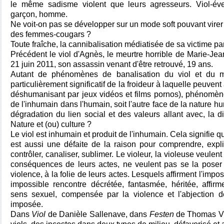
le même sadisme violent que leurs agresseurs. Viol-éve
garçon, homme.
Ne voit-on pas se développer sur un mode soft pouvant virer
des femmes-cougars ?
Toute fraîche, la cannibalisation médiatisée de sa victime 
Précédent le viol d'Agnès, le meurtre horrible de Marie-Jea
21 juin 2011, son assassin venant d'être retrouvé, 19 ans.
Autant de phénomènes de banalisation du viol et du me
particulièrement significatif de la froideur à laquelle peuvent
déshumanisant par jeux vidéos et films pornos), phénomèn
de l'inhumain dans l'humain, soit l'autre face de la nature h
dégradation du lien social et des valeurs allant avec, la dign
Nature et (ou) culture ?
Le viol est inhumain et produit de l'inhumain. Cela signifie 
est aussi une défaite de la raison pour comprendre, expl
contrôler, canaliser, sublimer. Le violeur, la violeuse veule
conséquences de leurs actes, ne veulent pas se la poser
violence, à la folie de leurs actes. Lesquels affirment l'impos
impossible rencontre décrétée, fantasmée, héritée, affir
sens sexuel, compensée par la violence et l'abjection de
imposée.
Dans
Viol
de Danièle Sallenave, dans
Festen
de Thomas Vin