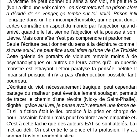
La victime ne peut donner du sens à son viol, ne peut le co
(Noir a dit d'une voix calme :
on s'est retrouvé en prison alor
a décidé de se venger, ça tombe sur toi, voilà,
Prison int
l'engage dans un lien incompréhensible, qui ne peut donc 
certes connaître un aspect du monde par l'abjection quand ell
arrivé, quand elle fait sienne l'abjection et la pousse à 
Lièvre. Mais connaître n'est pas comprendre ni pardonner.
Seule l'écriture peut donner du sens à la déchirure comme le
si triste soit-il, ne peut être aussi triste qu'une vie
(
Le Troisi
Cette galerie de portraits de violeurs renvoie moins à de
psychanalytiques ou autres de leurs actes qu'à un quest
monstre est effrayant, l'effroi paralyse la pensée, pétrifie 
intransitif puisque il n'y a pas d'interlocution possible tan
bourreau.
L'écriture du viol, nécessairement tragique, peut cependant
partage du malheur peut éventuellement soulager, permettr
de tracer le chemin d'une révolte (Nicky de Saint-Phalle)
dignité :
grâce au livre, je pense avoir retrouvé une forme de 
Et si la fiction était le lieu propice à la prise en charge d
pour l'assainir, l'abolir mais pour l'explorer avec empathie et
C'est à cette tache que des auteurs EAT se sont attelés. La
met au défi. On est entre le silence et la profusion. Il y 
sonnent juste et rendent justice.